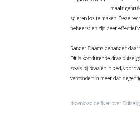
maakt gebrui
spieren los te maken. Deze tec
beheerst en zijn zeer effectie
Sander Daams behandelt daarna
Dit is kortdurende draaiduizel
zoals bij draaien in bed, voor
vermindert in meer dan negenti
download de flyer over Duizeli