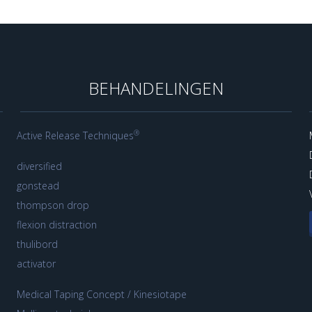
BEHANDELINGEN
®
Active Release Techniques
diversified
gonstead
thompson drop
flexion distraction
thulibord
activator
Medical Taping Concept / Kinesiotape