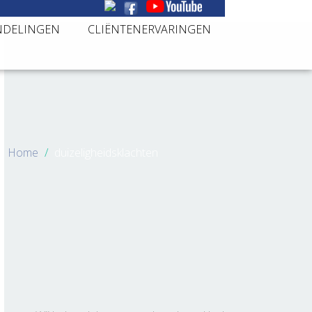
NDELINGEN
CLIËNTENERVARINGEN
Home
duizeligheidsklachten