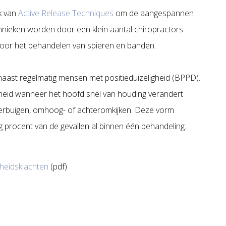
k van
Active Release Techniques
om de aangespannen
hnieken worden door een klein aantal chiropractors
f voor het behandelen van spieren en banden.
ast regelmatig mensen met positieduizeligheid (BPPD).
igheid wanneer het hoofd snel van houding verandert
overbuigen, omhoog- of achteromkijken. Deze vorm
g procent van de gevallen al binnen één behandeling.
gheidsklachten
(pdf)